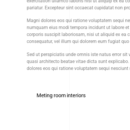
exercitation ullamco laboris nisi ut aliquip ex ea c
pariatur. Excepteur sint occaecat cupidatat non pro
Magni dolores eos qui ratione voluptatem sequi nes
numquam eius modi tempora incidunt ut labore et
corporis suscipit laboriosam, nisi ut aliquid ex e
consequatur, vel illum qui dolorem eum fugiat quo 
Sed ut perspiciatis unde omnis iste natus error si
quasi architecto beatae vitae dicta sunt explicab
dolores eos qui ratione voluptatem sequi nesciun
Meting room interiors