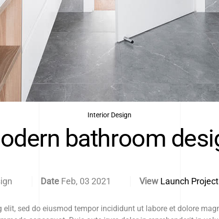
Interior Design
odern bathroom desi
sign
Date
Feb, 03 2021
View
Launch Project
g elit, sed do eiusmod tempor incididunt ut labore et dolore ma