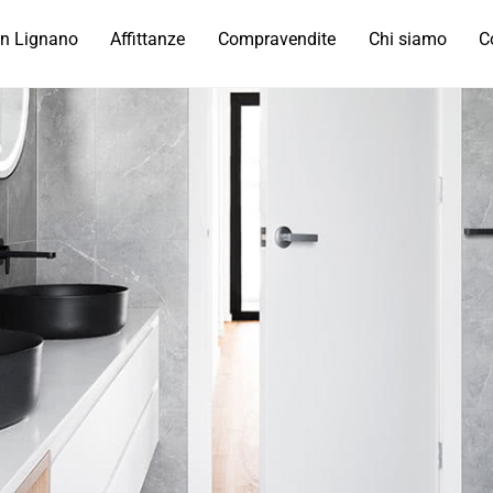
in Lignano
Affittanze
Compravendite
Chi siamo
C