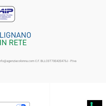
il: info@agenziacolonna.com C.F. BLLCST73E42E473J - P.Iva