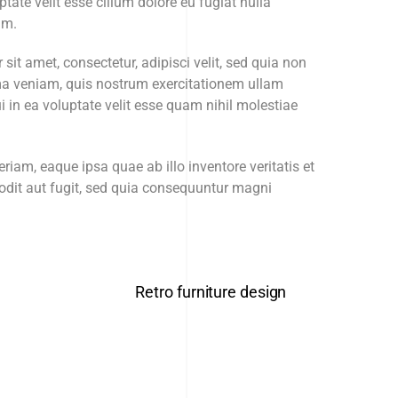
tate velit esse cillum dolore eu fugiat nulla
um.
t amet, consectetur, adipisci velit, sed quia non
a veniam, quis nostrum exercitationem ullam
 in ea voluptate velit esse quam nihil molestiae
am, eaque ipsa quae ab illo inventore veritatis et
odit aut fugit, sed quia consequuntur magni
Retro furniture design