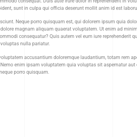
ommodo consequat. Duis aute irure dolor in reprehenderit in volup
ident, sunt in culpa qui officia deserunt mollit anim id est labor
ciunt. Neque porro quisquam est, qui dolorem ipsum quia dolor si
 dolore magnam aliquam quaerat voluptatem. Ut enim ad minim
a commodi consequatur? Quis autem vel eum iure reprehenderit qui
voluptas nulla pariatur.
t voluptatem accusantium doloremque laudantium, totam rem aperi
o. Nemo enim ipsam voluptatem quia voluptas sit aspernatur aut 
t neque porro quisquam.